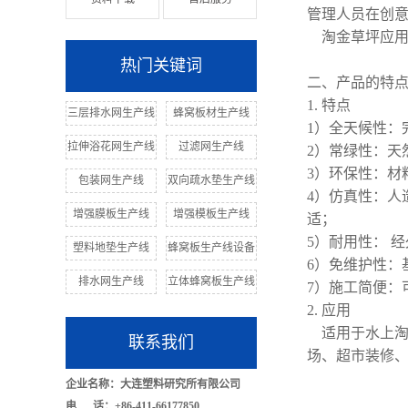
管理人员在创
淘金草坪应用
热门关键词
二、产品的特
1. 特点
三层排水网生产线
蜂窝板材生产线
1）全天候性
拉伸浴花网生产线
过滤网生产线
2）常绿性：天
3）环保性：材
包装网生产线
双向疏水垫生产线
4）仿真性：人
增强膜板生产线
增强模板生产线
适；
5）耐用性： 
塑料地垫生产线
蜂窝板生产线设备
6）免维护性：
排水网生产线
立体蜂窝板生产线
7）施工简便：
2. 应用
适用于水上淘
联系我们
场、超市装修
企业名称：大连塑料研究所有限公司
电 话：+86-411-66177850