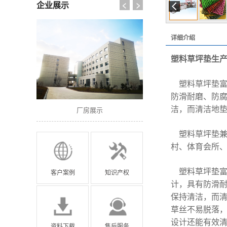
企业展示
详细介绍
塑料草坪垫生
塑料草坪垫富
防滑耐磨、防
洁，而清洁地
厂房展示
厂房展示
厂房
塑料草坪垫兼
村、体育会所
塑料草坪垫富
客户案例
知识产权
计，具有防滑
保持清洁，而
草丝不易脱落
设计还能有效
资料下载
售后服务