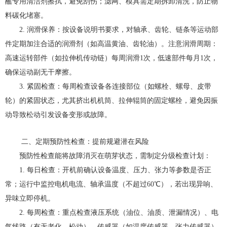
蘸专用清洁剂擦拭，避免刮伤；滤网、模具需定期拆卸清洗，防止物
料碳化堵塞。
2. 润滑保养：按设备说明书要求，对轴承、齿轮、链条等运动部
件定期加注合适的润滑剂（如高温黄油、齿轮油）。注意润滑周期：
高速运转部件（如拉伸机传动链）每周润滑1次，低速部件每月1次，
确保运动副无干摩擦。
3. 紧固检查：每周检查设备各连接部位（如螺栓、螺母、皮带
轮）的紧固状态，尤其挤出机机筒、拉伸辊筒的固定螺栓，避免因振
动导致松动引发设备变形或故障。
二、定期预防性检查：提前规避潜在风险
预防性检查能将故障消灭在萌芽状态，需制定分级检查计划：
1. 每日检查：开机前确认设备温度、压力、张力等参数是否正
常；运行中监控电机电流、轴承温度（不超过60℃），若出现异响、
异味立即停机。
2. 每周检查：重点检查液压系统（油位、油质、泄漏情况）、电
气线路（有无老化、松动）、传感器（如温度传感器、张力传感器）