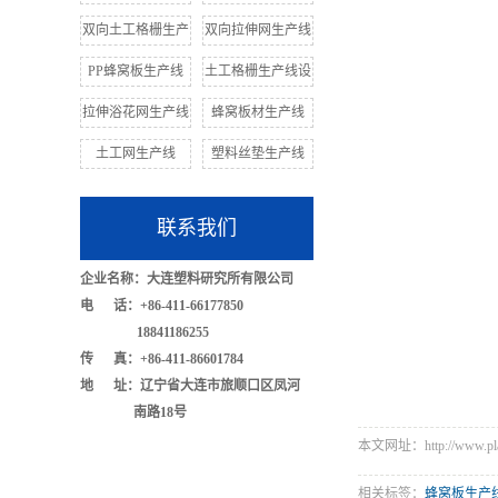
双向土工格栅生产
双向拉伸网生产线
PP蜂窝板生产线
土工格栅生产线设
拉伸浴花网生产线
蜂窝板材生产线
土工网生产线
塑料丝垫生产线
联系我们
企业名称：大连塑料研究所有限公司
电 话：+86-411-66177850
18841186255
传 真：+86-411-86601784
地 址：辽宁省大连市旅顺口区凤河
南路18号
本文网址：http://www.plast
相关标签：
蜂窝板生产