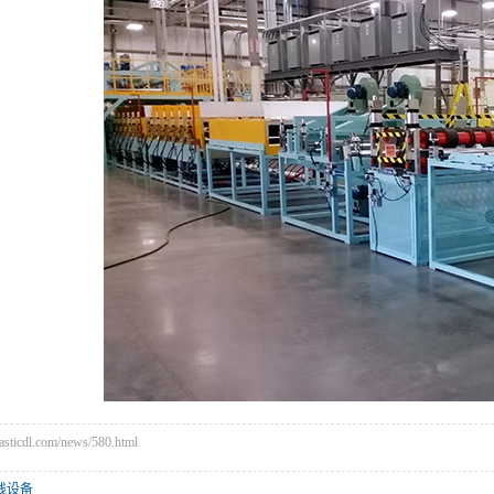
icdl.com/news/580.html
线设备