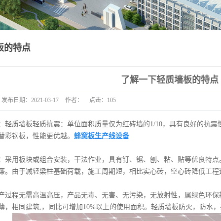
板的特点
了解一下轻质墙板的特点
发布日期：
2021-03-17
作者：
点击：
105
：
轻质墙板轻质抗震：
单位面积质量仅为红砖墙的1/10，具有良好的抗
替彩钢板，性能更优越。
蜂窝板生产线设备
：采用板块或组合安装，干法作业，具有钉、锯、刨、粘、贴等优良特点
廉。由于减轻梁柱基础荷载，施工周期短，相比实心砖，空心砖降低工程造
产过程无需高温高压，产品无毒、无害、无污染，无放射性，属绿色环保
薄，相同建筑,，同比可增加10%以上的使用面积。
轻质墙板防火，防水，